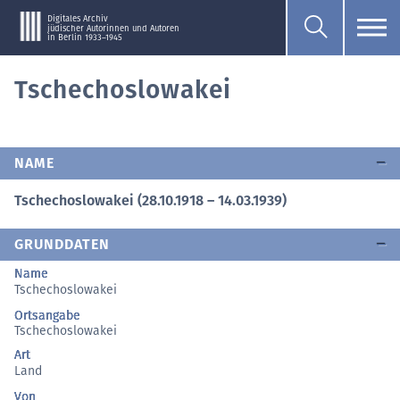
Digitales Archiv
jüdischer Autorinnen und Autoren
in Berlin 1933–1945
Tschechoslowakei
NAME
Tschechoslowakei (28.10.1918 – 14.03.1939)
GRUNDDATEN
Name
Tschechoslowakei
Ortsangabe
Tschechoslowakei
Art
Land
Von