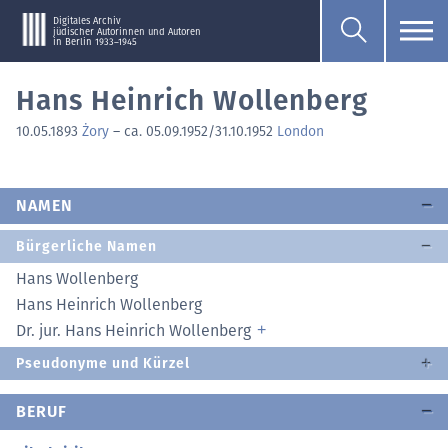
Digitales Archiv
jüdischer Autorinnen und Autoren
in Berlin 1933–1945
Hans Heinrich Wollenberg
10.05.1893
Żory
–
ca. 05.09.1952/31.10.1952
London
NAMEN
Bürgerliche Namen
Hans Wollenberg
Hans Heinrich Wollenberg
Dr. jur. Hans Heinrich Wollenberg
Pseudonyme und Kürzel
BERUF