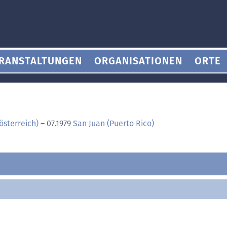
RANSTALTUNGEN
ORGANISATIONEN
ORTE
sterreich)
–
07.1979
San Juan (Puerto Rico)