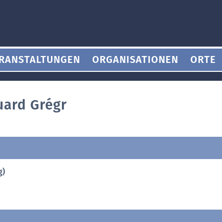
RANSTALTUNGEN
ORGANISATIONEN
ORTE
uard Grégr
g)