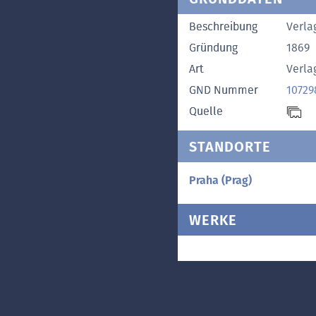
Beschreibung
Verla
Gründung
1869
Art
Verla
GND Nummer
10729
Quelle
STANDORTE
Praha (Prag)
WERKE