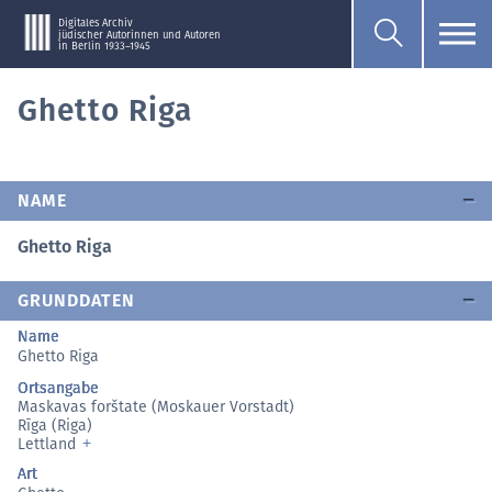
Digitales Archiv
jüdischer Autorinnen und Autoren
in Berlin 1933–1945
Ghetto Riga
NAME
Ghetto Riga
GRUNDDATEN
Name
Ghetto Riga
Ortsangabe
Maskavas forštate (Moskauer Vorstadt)
Rīga (Riga)
Lettland
Art