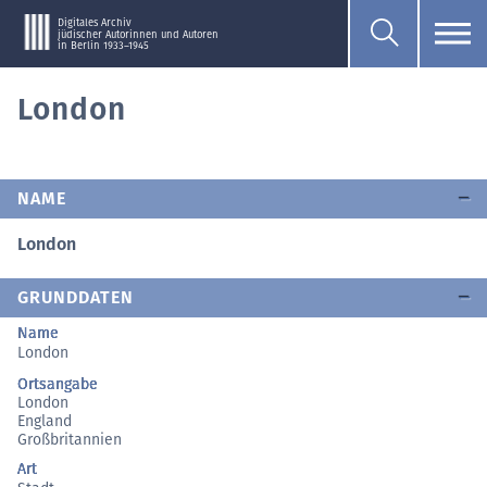
Digitales Archiv
jüdischer Autorinnen und Autoren
in Berlin 1933–1945
London
NAME
London
GRUNDDATEN
Name
London
Ortsangabe
London
England
Großbritannien
Art