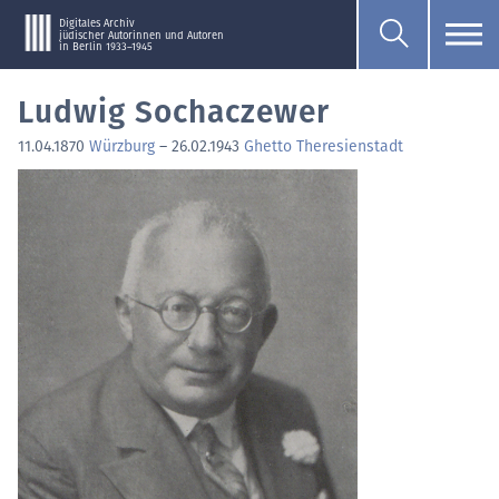
Digitales Archiv
jüdischer Autorinnen und Autoren
in Berlin 1933–1945
Ludwig Sochaczewer
11.04.1870
Würzburg
–
26.02.1943
Ghetto Theresienstadt