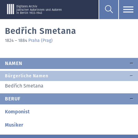
Digitales Archiv
jüdischer Autorinnen und Autoren
in Berlin 1933–1945
Bedřich Smetana
1824
–
1884
Praha (Prag)
NAMEN
Bürgerliche Namen
Bedřich Smetana
BERUF
Komponist
Musiker