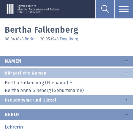
Digitales Archiv
jüdischer Autorinnen und Autoren
in Berlin 1933–1945
Bertha Falkenberg
08.04.1876
Berlin
–
20.05.1946
Engelberg
NAMEN
Bürgerliche Namen
Bertha Falkenberg (Ehename)
Bertha Anna Ginsberg (Geburtsname)
Pseudonyme und Kürzel
BERUF
Lehrerin