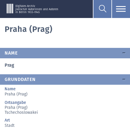
Digitales Archiv
jüdischer Autorinnen und Autoren
in Berlin 1933–1945
Praha (Prag)
NAME
Prag
GRUNDDATEN
Name
Praha (Prag)
Ortsangabe
Praha (Prag)
Tschechoslowakei
Art
Stadt