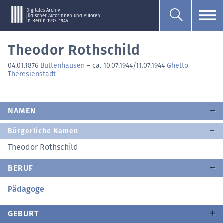
Digitales Archiv
jüdischer Autorinnen und Autoren
in Berlin 1933–1945
Theodor Rothschild
04.01.1876
Buttenhausen
–
ca. 10.07.1944/11.07.1944
Ghetto
Theresienstadt
NAMEN
Bürgerliche Namen
Theodor Rothschild
BERUF
Pädagoge
GEBURT