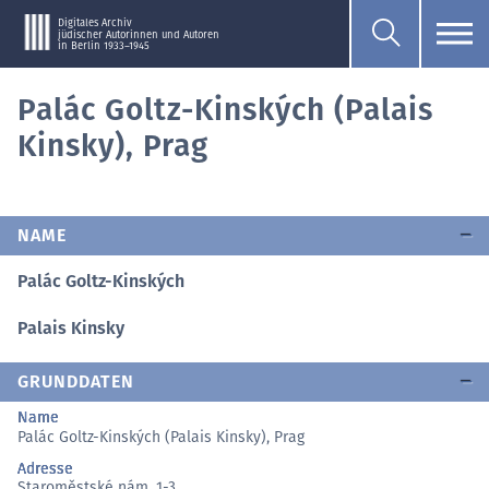
Digitales Archiv
jüdischer Autorinnen und Autoren
in Berlin 1933–1945
Palác Goltz-Kinských (Palais
Kinsky), Prag
NAME
Palác Goltz-Kinských
Palais Kinsky
GRUNDDATEN
Name
Palác Goltz-Kinských (Palais Kinsky), Prag
Adresse
Staroměstské nám. 1-3