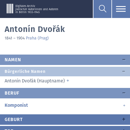
Digitales Archiv
jüdischer Autorinnen und Autoren
in Berlin 1933–1945
Antonín Dvořák
1841
–
1904
Praha (Prag)
NAMEN
Bürgerliche Namen
Antonín Dvořák (Hauptname)
BERUF
Komponist
GEBURT