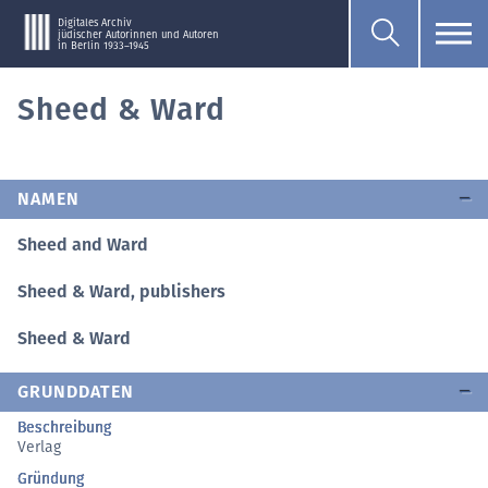
Digitales Archiv
jüdischer Autorinnen und Autoren
in Berlin 1933–1945
Sheed & Ward
NAMEN
Sheed and Ward
Sheed & Ward, publishers
Sheed & Ward
GRUNDDATEN
Beschreibung
Verlag
Gründung