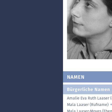
NAMEN
Bürgerliche Namen
Amalie Eva Ruth Laaser
Mala Laaser (Rufname)
Mala Laaser-Moyes (Eh