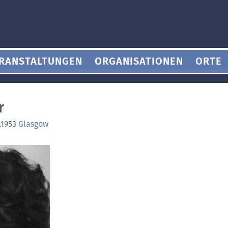
RANSTALTUNGEN
ORGANISATIONEN
ORTE
r
.1953
Glasgow