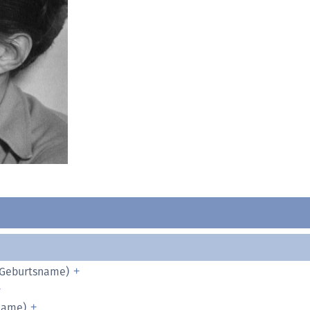
 (Geburtsname)
ename)