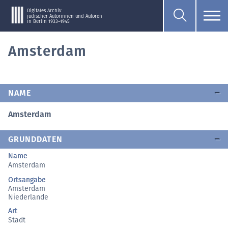
Digitales Archiv
jüdischer Autorinnen und Autoren
in Berlin 1933–1945
Amsterdam
NAME
Amsterdam
GRUNDDATEN
Name
Amsterdam
Ortsangabe
Amsterdam
Niederlande
Art
Stadt