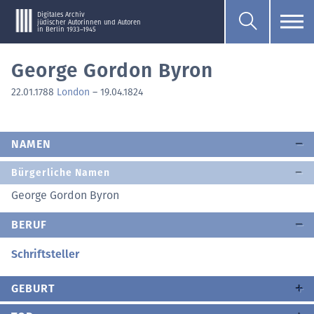
Digitales Archiv
jüdischer Autorinnen und Autoren
in Berlin 1933–1945
George Gordon Byron
22.01.1788
London
–
19.04.1824
NAMEN
Bürgerliche Namen
George Gordon Byron
BERUF
Schriftsteller
GEBURT