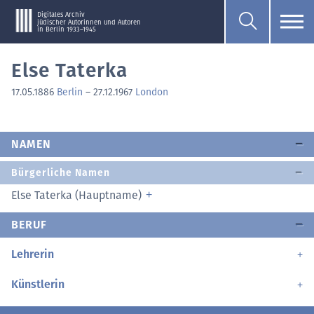
Digitales Archiv
jüdischer Autorinnen und Autoren
in Berlin 1933–1945
Else Taterka
17.05.1886
Berlin
–
27.12.1967
London
NAMEN
Bürgerliche Namen
Else Taterka (Hauptname)
BERUF
Lehrerin
Künstlerin