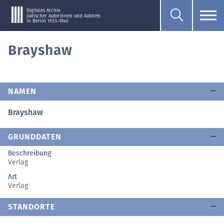
Digitales Archiv
jüdischer Autorinnen und Autoren
in Berlin 1933–1945
Brayshaw
NAMEN
Brayshaw
GRUNDDATEN
Beschreibung
Verlag
Art
Verlag
STANDORTE