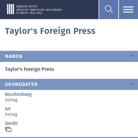
Digitales Archiv
jüdischer Autorinnen und Autoren
in Berlin 1933–1945
Taylor's Foreign Press
NAMEN
Taylor's Foreign Press
GRUNDDATEN
Beschreibung
Verlag
Art
Verlag
Quelle