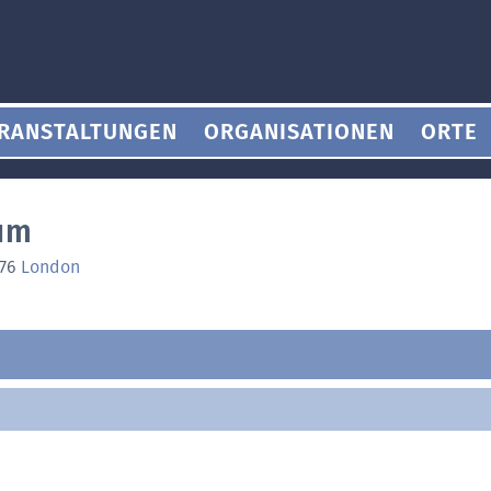
RANSTALTUNGEN
ORGANISATIONEN
ORTE
um
976
London