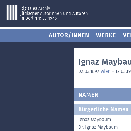
Digitales Archiv
jüdischer Autorinnen und Autoren
in Berlin 1933–1945
AUTOR/INNEN
WERKE
VE
Ignaz Mayba
02.03.1897
Wien
–
12.03.1
NAMEN
Bürgerliche Namen
Ignaz Maybaum
Dr. Ignaz Maybaum