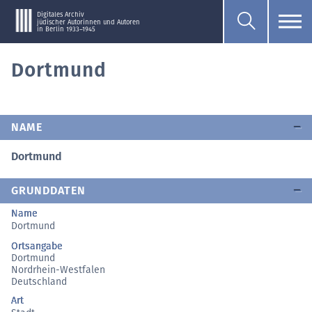
Digitales Archiv
jüdischer Autorinnen und Autoren
in Berlin 1933–1945
Dortmund
NAME
Dortmund
GRUNDDATEN
Name
Dortmund
Ortsangabe
Dortmund
Nordrhein-Westfalen
Deutschland
Art