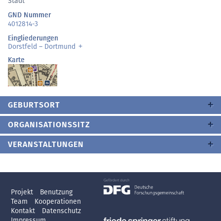
Stadt
GND Nummer
4012814-3
Eingliederungen
Dorstfeld – Dortmund
Karte
GEBURTSORT
ORGANISATIONSSITZ
VERANSTALTUNGEN
Projekt
Benutzung
Team
Kooperationen
Kontakt
Datenschutz
Impressum