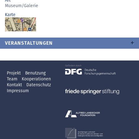
Art
Museum/Galerie
Karte
VERANSTALTUNGEN
Projekt
Benutzung
Team
Kooperationen
Kontakt
Datenschutz
Impressum
Axel Springer-Lehrstuhl
für deutsch-jüdische Literatur- und
Kulturgeschichte, Exil und Migration