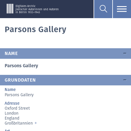
Digitales Archiv
jüdischer Autorinnen und Autoren
in Berlin 1933–1945
Parsons Gallery
NAME
Parsons Gallery
GRUNDDATEN
Name
Parsons Gallery
Adresse
Oxford Street
London
England
Großbritannien