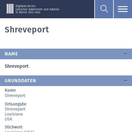
Digitales Archiv
jüdischer Autorinnen und Autoren
in Berlin 1933–1945
Shreveport
NAME
Shreveport
GRUNDDATEN
Name
Shreveport
Ortsangabe
Shreveport
Louisiana
USA
Stichwort