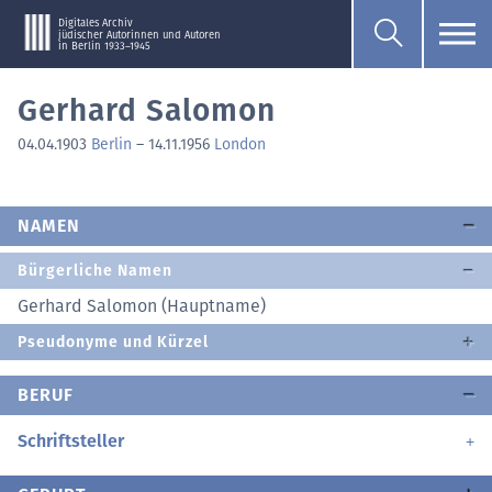
Digitales Archiv
jüdischer Autorinnen und Autoren
in Berlin 1933–1945
Gerhard Salomon
04.04.1903
Berlin
–
14.11.1956
London
NAMEN
Bürgerliche Namen
Gerhard Salomon (Hauptname)
Pseudonyme und Kürzel
BERUF
Schriftsteller