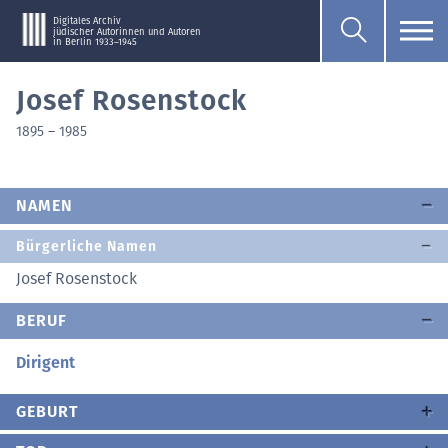
Digitales Archiv
jüdischer Autorinnen und Autoren
in Berlin 1933–1945
Josef Rosenstock
1895
–
1985
NAMEN
Bürgerliche Namen
Josef Rosenstock
BERUF
Dirigent
GEBURT