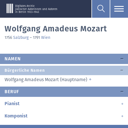
Digitales Archiv
jüdischer Autorinnen und Autoren
in Berlin 1933–1945
Wolfgang Amadeus Mozart
1756
Salzburg
–
1791
Wien
NAMEN
Bürgerliche Namen
Wolfgang Amadeus Mozart (Hauptname)
BERUF
Pianist
Komponist