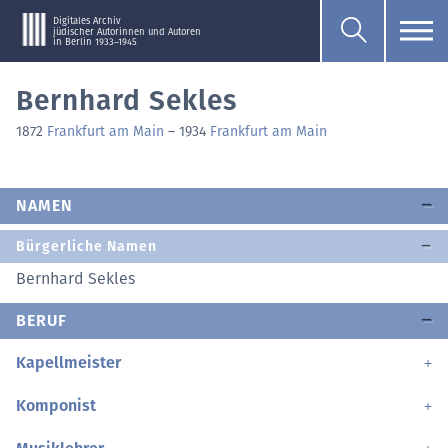
Digitales Archiv
jüdischer Autorinnen und Autoren
in Berlin 1933–1945
Bernhard Sekles
1872
Frankfurt am Main
–
1934
Frankfurt am Main
NAMEN
Bürgerliche Namen
Bernhard Sekles
BERUF
Kapellmeister
Komponist