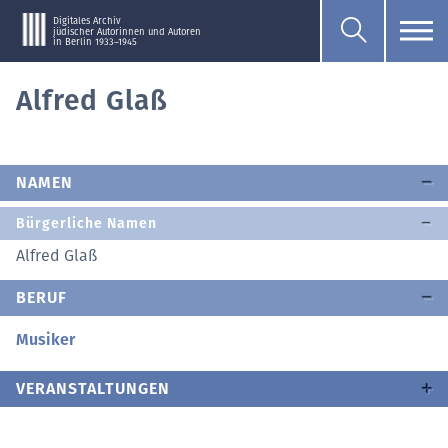
Digitales Archiv
jüdischer Autorinnen und Autoren
in Berlin 1933–1945
Alfred Glaß
NAMEN
Bürgerliche Namen
Alfred Glaß
BERUF
Musiker
VERANSTALTUNGEN