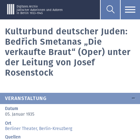
Digitales Archiv
jüdischer Autorinnen und Autoren
in Berlin 1933–1945
Kulturbund deutscher Juden:
Bedřich Smetanas „Die
verkaufte Braut“ (Oper) unter
der Leitung von Josef
Rosenstock
VERANSTALTUNG
Datum
05. Januar 1935
Ort
Berliner Theater, Berlin-Kreuzberg
Quellen