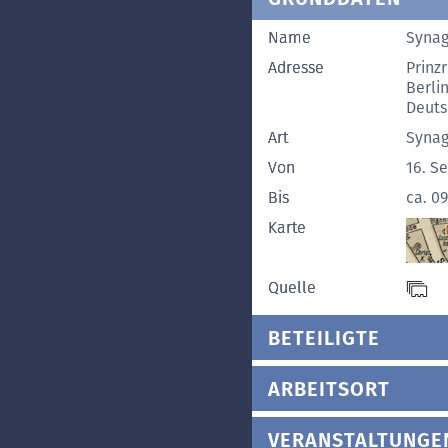
Name
Synag
Adresse
Prinz
Berli
Deut
Art
Syna
Von
16. S
Bis
ca. 0
Karte
Quelle
BETEILIGTE
ARBEITSORT
VERANSTALTUNGE