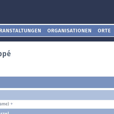
RANSTALTUNGEN
ORGANISATIONEN
ORTE
ppé
name)
rzel