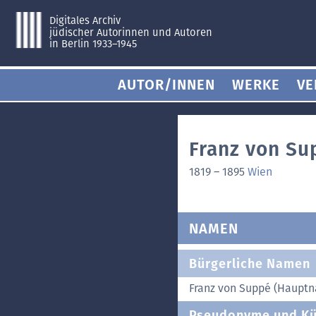
Digitales Archiv
jüdischer Autorinnen und Autoren
in Berlin 1933–1945
AUTOR/INNEN
WERKE
VE
Franz von Su
1819
–
1895
Wien
NAMEN
Bürgerliche Namen
Franz von Suppé (Haupt
Pseudonyme und Kü