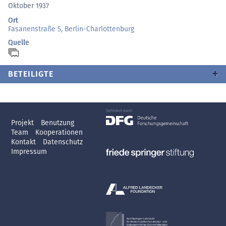
Oktober 1937
Ort
Fasanenstraße 5, Berlin-Charlottenburg
Quelle
BETEILIGTE
Projekt
Benutzung
Team
Kooperationen
Kontakt
Datenschutz
Impressum
Axel Springer-Lehrstuhl
für deutsch-jüdische Literatur- und
Kulturgeschichte, Exil und Migration