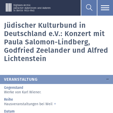
Digitales Archiv
jüdischer Autorinnen und Autoren
in Berlin 1933–1945
Jüdischer Kulturbund in
Deutschland e.V.: Konzert mit
Paula Salomon-Lindberg,
Godfried Zeelander und Alfred
Lichtenstein
VERANSTALTUNG
Gegenstand
Werke von Karl Wiener.
Reihe
Hausveranstaltungen bei Weil
Datum