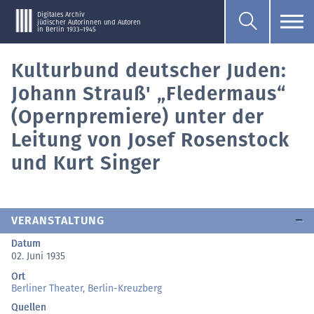
Digitales Archiv
jüdischer Autorinnen und Autoren
in Berlin 1933–1945
Kulturbund deutscher Juden:
Johann Strauß' „Fledermaus“
(Opernpremiere) unter der
Leitung von Josef Rosenstock
und Kurt Singer
VERANSTALTUNG
Datum
02. Juni 1935
Ort
Berliner Theater, Berlin-Kreuzberg
Quellen