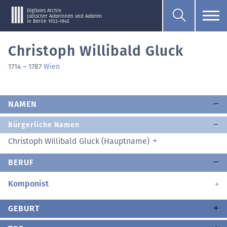
Digitales Archiv
jüdischer Autorinnen und Autoren
in Berlin 1933–1945
Christoph Willibald Gluck
1714
–
1787
Wien
NAMEN
Bürgerliche Namen
Christoph Willibald Gluck (Hauptname)
BERUF
Komponist
GEBURT