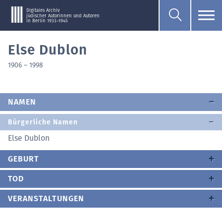
Digitales Archiv
jüdischer Autorinnen und Autoren
in Berlin 1933–1945
Else Dublon
1906
–
1998
NAMEN
Bürgerliche Namen
Else Dublon
GEBURT
TOD
VERANSTALTUNGEN