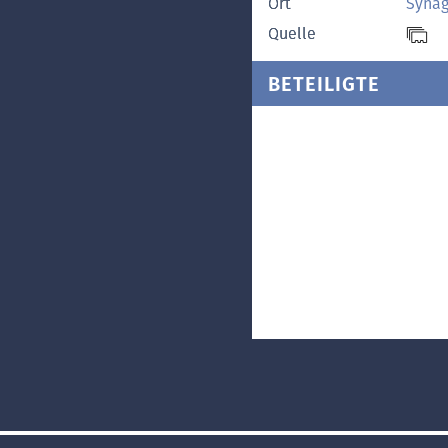
Ort
Synag
Quelle
BETEILIGTE