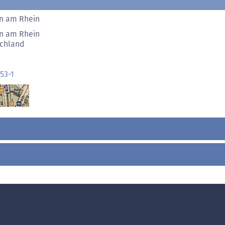
n am Rhein
n am Rhein
chland
53-1