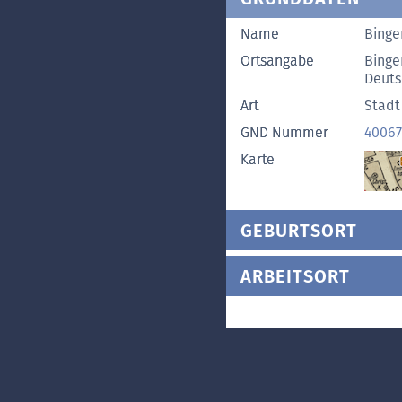
Name
Binge
Ortsangabe
Binge
Deuts
Art
Stadt
GND Nummer
40067
Karte
GEBURTSORT
ARBEITSORT