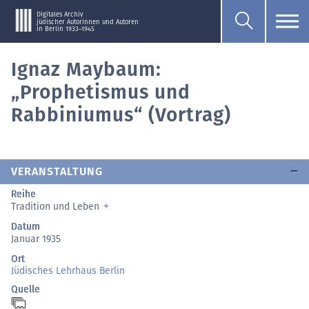
Digitales Archiv
jüdischer Autorinnen und Autoren
in Berlin 1933–1945
Ignaz Maybaum:
„Prophetismus und
Rabbiniumus“ (Vortrag)
VERANSTALTUNG
Reihe
Tradition und Leben
Datum
Januar 1935
Ort
Jüdisches Lehrhaus Berlin
Quelle