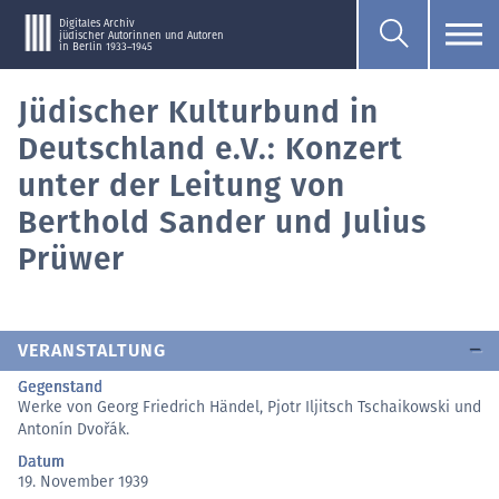
Digitales Archiv
jüdischer Autorinnen und Autoren
in Berlin 1933–1945
Jüdischer Kulturbund in
Deutschland e.V.: Konzert
unter der Leitung von
Berthold Sander und Julius
Prüwer
VERANSTALTUNG
Gegenstand
Werke von Georg Friedrich Händel, Pjotr Iljitsch Tschaikowski und
Antonín Dvořák.
Datum
19. November 1939