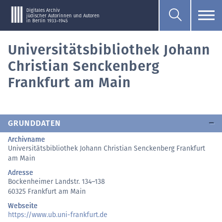
Digitales Archiv
jüdischer Autorinnen und Autoren
in Berlin 1933–1945
Universitätsbibliothek Johann
Christian Senckenberg
Frankfurt am Main
GRUNDDATEN
Archivname
Universitätsbibliothek Johann Christian Senckenberg Frankfurt
am Main
Adresse
Bockenheimer Landstr. 134–138
60325 Frankfurt am Main
Webseite
https://
www.ub.uni-frankfurt.de