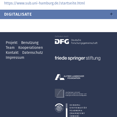
https://
www.sub.uni-hamburg.de/
startseite.html
DIGITALISATE
Projekt
Benutzung
Team
Kooperationen
Kontakt
Datenschutz
Impressum
Axel Springer-Lehrstuhl
für deutsch-jüdische Literatur- und
Kulturgeschichte, Exil und Migration