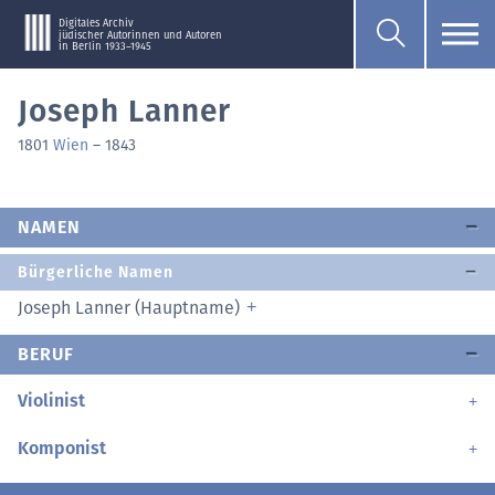
Digitales Archiv
jüdischer Autorinnen und Autoren
in Berlin 1933–1945
Joseph Lanner
1801
Wien
–
1843
NAMEN
Bürgerliche Namen
Joseph Lanner (Hauptname)
BERUF
Violinist
Komponist