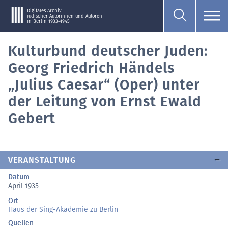
Digitales Archiv
jüdischer Autorinnen und Autoren
in Berlin 1933–1945
Kulturbund deutscher Juden:
Georg Friedrich Händels
„Julius Caesar“ (Oper) unter
der Leitung von Ernst Ewald
Gebert
VERANSTALTUNG
Datum
April 1935
Ort
Haus der Sing-Akademie zu Berlin
Quellen