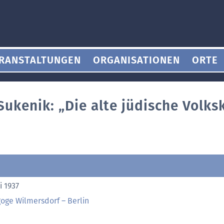
RANSTALTUNGEN
ORGANISATIONEN
ORTE
Sukenik: „Die alte jüdische Volks
li 1937
oge Wilmersdorf – Berlin