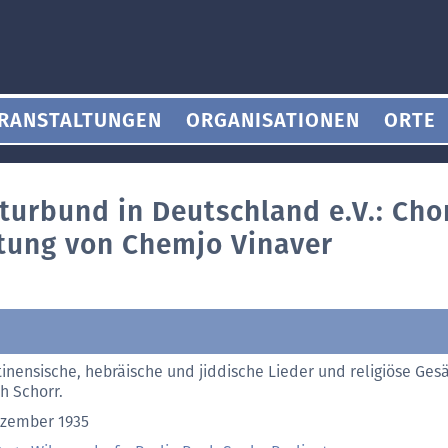
RANSTALTUNGEN
ORGANISATIONEN
ORTE
lturbund in Deutschland e.V.: Cho
itung von Chemjo Vinaver
tinensische, hebräische und jiddische Lieder und religiöse Ge
h Schorr.
ezember 1935