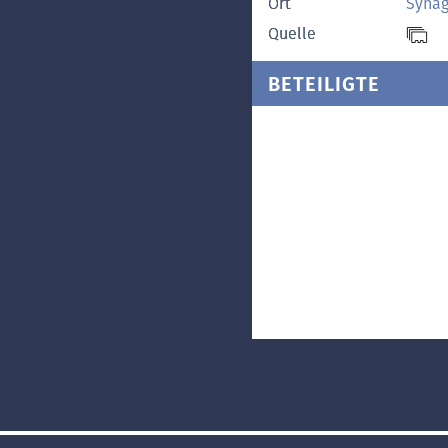
Ort
Synag
Quelle
BETEILIGTE