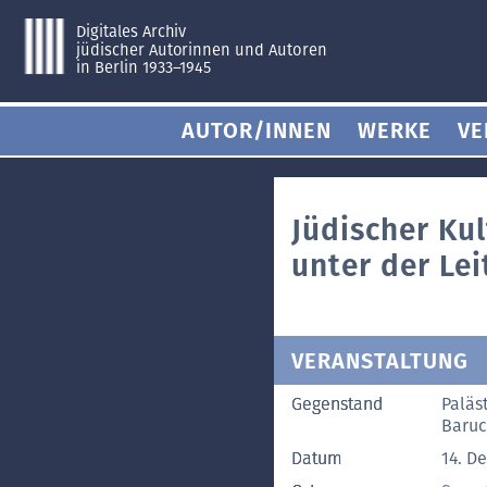
Digitales Archiv
jüdischer Autorinnen und Autoren
in Berlin 1933–1945
AUTOR/INNEN
WERKE
VE
Jüdischer Ku
unter der Le
VERANSTALTUNG
Gegenstand
Paläs
Baruc
Datum
14. D