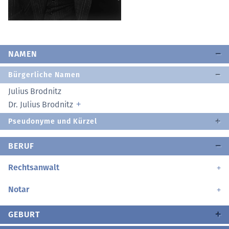
NAMEN
Bürgerliche Namen
Julius Brodnitz
Dr. Julius Brodnitz
Pseudonyme und Kürzel
BERUF
Rechtsanwalt
Notar
GEBURT