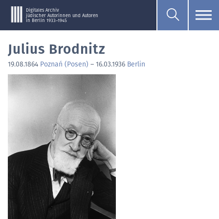
Digitales Archiv
jüdischer Autorinnen und Autoren
in Berlin 1933–1945
Julius Brodnitz
19.08.1864
Poznań (Posen)
–
16.03.1936
Berlin