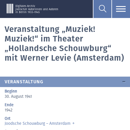
Digitales Archiv
jüdischer Autorinnen und Autoren
in Berlin 1933–1945
Veranstaltung „Muziek!
Muziek!“ im Theater
„Hollandsche Schouwburg“
mit Werner Levie (Amsterdam)
VERANSTALTUNG
Beginn
30. August 1941
Ende
1942
Ort
Joodsche Schouwburg – Amsterdam