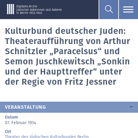
Digitales Archiv
jüdischer Autorinnen und Autoren
in Berlin 1933–1945
Kulturbund deutscher Juden:
Theateraufführung von Arthur
Schnitzler „Paracelsus“ und
Semon Juschkewitsch „Sonkin
und der Haupttreffer“ unter
der Regie von Fritz Jessner
VERANSTALTUNG
Datum
07. Februar 1934
Ort
Theater des Jüdischen Kulturbundes Berlin