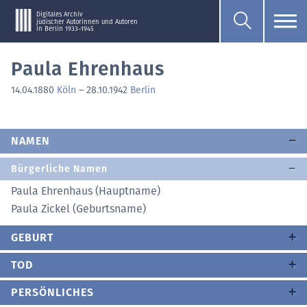
Digitales Archiv
jüdischer Autorinnen und Autoren
in Berlin 1933–1945
Paula Ehrenhaus
14.04.1880
Köln
–
28.10.1942
Berlin
NAMEN
Bürgerliche Namen
Paula Ehrenhaus (Hauptname)
Paula Zickel (Geburtsname)
GEBURT
TOD
PERSÖNLICHES